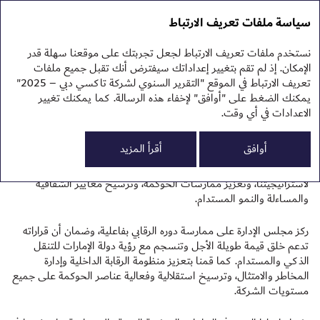
التقرير السنوي 2025
التقرير السنوي 2025
سياسة ملفات تعريف الارتباط
تقرير الاستدامة 2025
نبذ
نستخدم ملفات تعريف الارتباط لجعل تجربتك على موقعنا سهلة قدر
نظر
كلمة رئيس مجلس الإدارة
الإمكان. إذ لم تقم بتغيير إعداداتك سيفترض أنك تقبل جميع ملفات
الم
تعريف الارتباط في الموقع "التقرير السنوي لشركة تاكسي دبي – 2025"
الم
يمكنك الضغط على "أوافق" لإخفاء هذه الرسالة. كما يمكنك تغيير
النت
تقر
الاعدادات في أي وقت.
تقر
السادة المساهمين وأصحاب المصلحة الكرام،
0
أوافق
أقرأ المزيد
شهد عام 2025 استمرار شركة تاكسي دبي في البناء على الأسس القوية
التي رسخناها منذ إدراج الشركة. وقد تميز هذا العام بتنفيذ منضبط
لاستراتيجيتنا، وتعزيز ممارسات الحوكمة، وترسيخ معايير الشفافية
والمساءلة والنمو المستدام.
ركز مجلس الإدارة على ممارسة دوره الرقابي بفاعلية، وضمان أن قراراته
تدعم خلق قيمة طويلة الأجل وتنسجم مع رؤية دولة الإمارات للتنقل
الذكي والمستدام. كما قمنا بتعزيز منظومة الرقابة الداخلية وإدارة
المخاطر والامتثال، وترسيخ استقلالية وفعالية عناصر الحوكمة على جميع
مستويات الشركة.