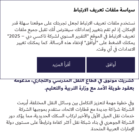
التقرير السنوي 2025
التقرير السنوي 2025
سياسة ملفات تعريف الارتباط
تقرير الاستدامة 2025
نبذ
نستخدم ملفات تعريف الارتباط لجعل تجربتك على موقعنا سهلة قدر
نظر
خدمات الحافلات
الإمكان. إذ لم تقم بتغيير إعداداتك سيفترض أنك تقبل جميع ملفات
الم
تعريف الارتباط في الموقع "التقرير السنوي لشركة تاكسي دبي – 2025"
الم
يمكنك الضغط على "أوافق" لإخفاء هذه الرسالة. كما يمكنك تغيير
الاعدادات في أي وقت.
واصلت عمليات الحافلات في شركة تاكسي دبي نموها الطردي
0
خلال عام 2025، حيث ارتفع حجم الأسطول بنسبة
2.8
%
ليصل
أوافق
أقرأ المزيد
النت
إلى 1,183 مركبة بنهاية العام. وقد عززت الشركة مكانتها
تقر
كشريك موثوق في قطاع النقل المدرسي والتجاري، مدعومةً
تقر
البي
بعقود طويلة الأمد مع وزارة التربية والتعليم.
ملح
وفي خطوة مهمة لتعزيز التكامل بين وسائل النقل المختلفة، أبرمت
الشركة شراكة جديدة مع قطارات الاتحاد، ستقدم بموجبها الشركة
خدمات نقل الميل الأول والأخير لركاب السكك الحديدية، مما يؤكد دور
الشركة الجوهري في بناء شبكة نقل أكثر كفاءة وترابطاً على مستوى دولة
الإمارات العربية المتحدة.