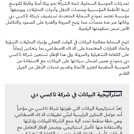
تحديثات الحوسبة السحابية، تتجه الشركة نحو بيئة آمنة وقابلة للتوسع
تربط الأنظمة المؤسسية ومنصات التنقل وأدوات التحليلات. وبوصفها
مؤسسة تعتمد نموذج السحابة المتعددة، تستضيف شركة تاكسي دبي
بياناتها عبر عدة منصات، مما يتيح المرونة والقدرة على الصمود والتكامل
الآمن ضمن منظومتها الرقمية.
تتيح السحابة معالجة البيانات في الوقت الفعلي وإجراء التحليلات التنبؤية
واتخاذ القرارات المعتمدة على الذكاء الاصطناعي، بما ينعكس إيجاباً
على الكفاءة التشغيلية والمرونة. وفي هذا الإطار، تستعين شركة تاكسي
دبي بنموذج هجين لضمان سيادتها على البيانات، مع الاستفادة من
الحوسبة المتقدمة لتعزيز الأتمتة وتقديم خدمات التنقل من الجيل
القادم.
استراتيجية البيانات في شركة تاكسي دبي
تعدّ استراتيجية البيانات التي طورتها شركة تاكسي دبي مؤخراً
أحد عوامل التمكين الرئيسية لتبنّي تطبيقات الذكاء الاصطناعي،
وهي خطة منظمة تحدد آلية جمع الشركة للبيانات وإدارتها
والاستفادة منها كأصل استراتيجي. ويضمن الإطار التعامل مع
البيانات كأساس لاتخاذ القرار وتحسين الكفاءة التشغيلية