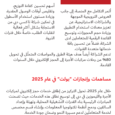
أسهم تحسين كفاءة التوزيع،
أثمر التكامل مع المنصة، إلى جانب
وتقليص أوقات الوصول المقدرة،
العروض الترويجية الموجهة
وزيادة مستوى استخدام الأسطول
والشراكات الاستراتيجية، عن
في تمكين شركة تاكسي دبي من
تعزيز معدلات استخدام التطبيق
الاستجابة بشكل أكثر فعالية
وزيادة حجم الحجوزات، وتوسيع
لتقلبات الطلب، خاصةً خلال فترات
القاعدة الرقمية للمتعاملين لدى
الذروة.
الشركة، فضلاً عن تحسين باقة
خدماتها متعددة القنوات.
تدعم الشراكة أيضاً هدف هيئة الطرق والمواصلات المتمثّل في تحويل
80% من رحلات مركبات الأجرة إلى الحجز الإلكتروني خلال السنوات
القادمة.
مساهمات وإنجازات "بولت" في عام 2025
خلال عام 2025، تحول التركيز من إطلاق خدمات حجز إلكتروني لمركبات
الأجرة والليموزين في دبي إلى توسيع نطاق هذه الخدمات، حيث تضمنت
المبادرات الرئيسية بناء القدرات التشغيلية المحلية، وتهيئة وإعداد
السائقين، ودمج أنظمة تكنولوجيا المعلومات، وإنشاء قسم مخصص
لخدمة المتعاملين لدعم مسيرة النمو وضمان جودة الخدمة.