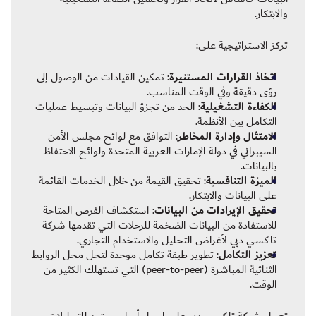
والابتكار.
تركز الاستراتيجية على:
اتخاذ القرارات المستنيرة
: تمكين القيادات من الوصول إلى
رؤى دقيقة وفي الوقت المناسب.
الكفاءة التشغيلية
: الحد من تجزؤ البيانات وتبسيط عمليات
التكامل بين الأنظمة.
الامتثال وإدارة المخاطر
: التوافق مع لوائح مجلس الأمن
السيبراني في دولة الإمارات العربية المتحدة ولوائح الاحتفاظ
بالبيانات.
الميزة التنافسية
: تحقيق القيمة من خلال الخدمات القائمة
على البيانات والابتكار.
تحقيق الإيرادات من البيانات
: استكشاف الفرص المتاحة
للاستفادة من البيانات الضخمة للرحلات التي تقدمها شركة
تاكسي دبي لأغراض التحليل والاستخدام التجاري.
تعزيز التكامل
: تطوير طبقة تكامل موحدة لتحل محل الروابط
الثنائية المباشرة (peer‑to‑peer) التي تستهلك الكثير من
الوقت.