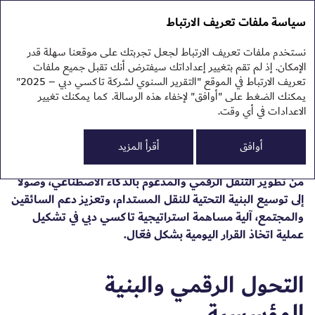
التقرير السنوي 2025
التقرير السنوي 2025
سياسة ملفات تعريف الارتباط
تقرير الاستدامة 2025
نبذ
نستخدم ملفات تعريف الارتباط لجعل تجربتك على موقعنا سهلة قدر
نظر
التحول الرقمي
الإمكان. إذ لم تقم بتغيير إعداداتك سيفترض أنك تقبل جميع ملفات
الم
تعريف الارتباط في الموقع "التقرير السنوي لشركة تاكسي دبي – 2025"
يمكنك الضغط على "أوافق" لإخفاء هذه الرسالة. كما يمكنك تغيير
الاعدادات في أي وقت.
عملت شركة تاكسي دبي خلال عام 2025 على تحويل أولوياتها
0
الاستراتيجية إلى إجراءات ملموسة ضمن مبادرات مرتبطة
أوافق
أقرأ المزيد
الم
بالعمليات والشراكات والموظفين. وتوضح هذه المبادرات، بدءاً
النت
من تطوير التنقل الرقمي والمدعوم بالذكاء الاصطناعي، وصولاً
تقر
تقر
إلى توسيع البنية التحتية للنقل المستدام، وتعزيز دعم السائقين
البي
والمجتمع، آلية مساهمة استراتيجية تاكسي دبي في تشكيل
ملح
عملية اتخاذ القرار اليومية بشكل فعّال.
التحول الرقمي والبنية
المؤسسية