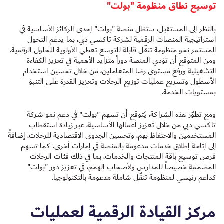
توسيع نطاق منظومة "بولت"
بالنظر إلى المستقبل، ستظل منصة "بولت" إحدى الركائز الأساسية في
استراتيجية المنصات الرقمية لشركة تاكسي دبي، بما يدعم التحول
المستمر نحو منظومة تنقّل قابلة للتوسع تعطي الأولوية للحلول الرقمية.
ومن المتوقع أن تؤدي المنصة دوراً متزايد الأهمية في تعزيز الكفاءة
التشغيلية ورفع مستوى رضا المتعاملين، من خلال تحسين استخدام
الأسطول وتسريع عمليات توزيع الرحلات وتعزيز القدرة على التنبؤ
بمستويات الخدمة.
ومع تطوّر هذه الشراكة، يُتوقع أن تسهم "بولت" في دعم نمو شركة
تاكسي دبي من خلال تعزيز أعمالها الأساسية، عبر زيادة استقطاب
المستخدمين والاحتفاظ بهم، وتحسين الجدوى الاقتصادية للرحلات، إضافةً
إلى إتاحة إطلاق خدمات مدعومة بالمنصة في إمارات أخرى. كما تسهم
فرص توسيع باقة المنتجات والخدمات، بما في ذلك فئات الرحلات
المصممة خصيصاً للمدارس ولأصحاب الهمم، في تعزيز دور "بولت"
كداعم رئيسي لمنظومة تنقّل شاملة مدعومة بالتكنولوجيا.
مركز القيادة الرقمية لعمليات