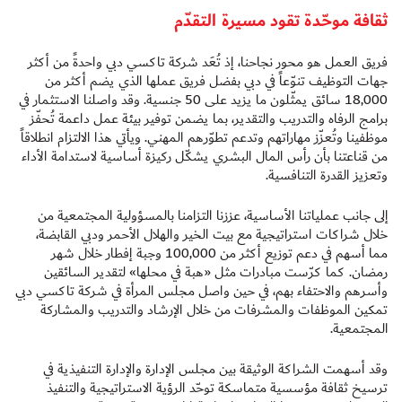
ثقافة موحّدة تقود مسيرة التقدّم
فريق العمل هو محور نجاحنا، إذ تُعَد شركة تاكسي دبي واحدةً من أكثر
جهات التوظيف تنوّعاً في دبي بفضل فريق عملها الذي يضم أكثر من
18,000 سائق يمثّلون ما يزيد على 50 جنسية. وقد واصلنا الاستثمار في
برامج الرفاه والتدريب والتقدير، بما يضمن توفير بيئة عمل داعمة تُحفّز
موظفينا وتُعزّز مهاراتهم وتدعم تطوّرهم المهني. ويأتي هذا الالتزام انطلاقاً
من قناعتنا بأن رأس المال البشري يشكّل ركيزة أساسية لاستدامة الأداء
وتعزيز القدرة التنافسية.
إلى جانب عملياتنا الأساسية، عززنا التزامنا بالمسؤولية المجتمعية من
خلال شراكات استراتيجية مع بيت الخير والهلال الأحمر ودبي القابضة،
مما أسهم في دعم توزيع أكثر من 100,000 وجبة إفطار خلال شهر
رمضان. كما كرّست مبادرات مثل «هبة في محلها» لتقدير السائقين
وأسرهم والاحتفاء بهم، في حين واصل مجلس المرأة في شركة تاكسي دبي
تمكين الموظفات والمشرفات من خلال الإرشاد والتدريب والمشاركة
المجتمعية.
وقد أسهمت الشراكة الوثيقة بين مجلس الإدارة والإدارة التنفيذية في
ترسيخ ثقافة مؤسسية متماسكة توحّد الرؤية الاستراتيجية والتنفيذ