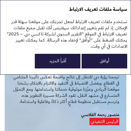
التقرير السنوي 2025
التقرير السنوي 2025
سياسة ملفات تعريف الارتباط
تقرير الاستدامة 2025
نبذ
نستخدم ملفات تعريف الارتباط لجعل تجربتك على موقعنا سهلة قدر
نظر
كلمة الرئيس التنفيذي
الإمكان. إذ لم تقم بتغيير إعداداتك سيفترض أنك تقبل جميع ملفات
الم
تعريف الارتباط في الموقع "التقرير السنوي لشركة تاكسي دبي – 2025"
يمكنك الضغط على "أوافق" لإخفاء هذه الرسالة. كما يمكنك تغيير
الاعدادات في أي وقت.
0
أوافق
أقرأ المزيد
الم
مثّل عام 2025 مرحلة مهمة في مسيرة شركة تاكسي دبي، حيث
النت
ترجمنا رؤية دبي للتنقّل إلى نتائج واضحة تعكس تأثيرنا المتنامي
تقر
تقر
في القطاع. وبفضل الانضباط في التنفيذ والالتزام بالابتكار، رسّخنا
البي
موقعنا الريادي وعزّزنا موثوقية خدماتنا واستدامتها. ومع التحوّل
ملح
المتسارع في مشهد النقل، تقود الشركة مسيرة التطوير هذه،
وترسم مستقبل منظومة قطاعٍ أكثر ذكاءً وفاعلية واستدامة.
منصور رحمه الفلاسي
الرئيس التنفيذي