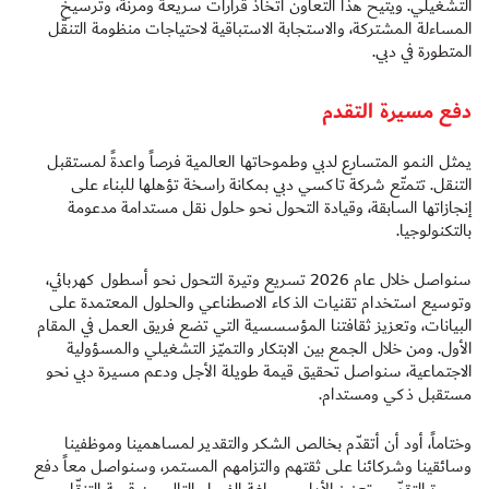
التشغيلي. ويتيح هذا التعاون اتخاذ قرارات سريعة ومرنة، وترسيخ
المساءلة المشتركة، والاستجابة الاستباقية لاحتياجات منظومة التنقّل
المتطورة في دبي.
دفع مسيرة التقدم
يمثل النمو المتسارع لدبي وطموحاتها العالمية فرصاً واعدةً لمستقبل
التنقل. تتمتّع شركة تاكسي دبي بمكانة راسخة تؤهلها للبناء على
إنجازاتها السابقة، وقيادة التحول نحو حلول نقل مستدامة مدعومة
بالتكنولوجيا.
سنواصل خلال عام 2026 تسريع وتيرة التحول نحو أسطول كهربائي،
وتوسيع استخدام تقنيات الذكاء الاصطناعي والحلول المعتمدة على
البيانات، وتعزيز ثقافتنا المؤسسسية التي تضع فريق العمل في المقام
الأول. ومن خلال الجمع بين الابتكار والتميّز التشغيلي والمسؤولية
الاجتماعية، سنواصل تحقيق قيمة طويلة الأجل ودعم مسيرة دبي نحو
مستقبل ذكي ومستدام.
وختاماً، أود أن أتقدّم بخالص الشكر والتقدير لمساهمينا وموظفينا
وسائقينا وشركائنا على ثقتهم والتزامهم المستمر، وسنواصل معاً دفع