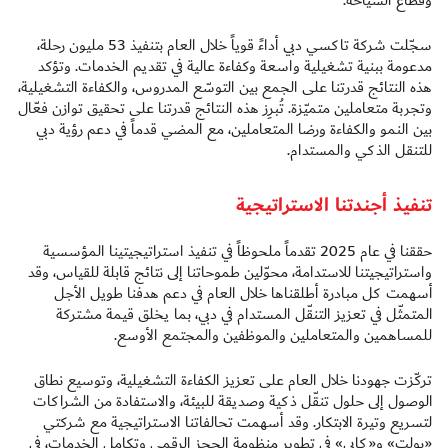
وقطاع السياحة.
سجّلت شركة تاكسي دبي أداءً قوياً خلال العام بتنفيذ 53 مليون رحلة،
مدعومة ببنية تشغيلية واسعة وكفاءة عالية في تقديم الخدمات. وتؤكد
هذه النتائج قدرتنا على الجمع بين التوسّع المدروس، والكفاءة التشغيلية،
وتجربة متعاملين متميّزة. تُبرِز هذه النتائج قدرتنا على تحقيق توازن فعّال
بين النمو والكفاءة ورضا المتعاملين، مع المضي قدماً في دعم رؤية دبي
للتنقل الذكي والمستدام.
تنفيذ أجندتنا الاستراتيجية
حققنا في عام 2025 تقدماً ملحوظاً في تنفيذ استراتيجيتينا المؤسسية
واستراتيجيتنا للاستدامة، محوّلين طموحاتنا إلى نتائج قابلة للقياس، وقد
أسهمت كل مبادرة أطلقناها خلال العام في دعم هدفنا طويل الأجل
المتمثّل في تعزيز التنقّل المستدام في دبي، بما يخلق قيمة مشتركة
للمساهمين والمتعاملين والموظفين والمجتمع الأوسع.
تركّزت جهودنا خلال العام على تعزيز الكفاءة التشغيلية، وتوسيع نطاق
الوصول إلى حلول تنقّل ذكية وصديقة للبيئة، والاستفادة من الشراكات
لتسريع وتيرة الابتكار. وقد أسهمت تحالفاتنا الاستراتيجية مع شركتي
«بولت» و«كابي» في تطوير منظومة الحجز الرقمي وتكامل الخدمات، في