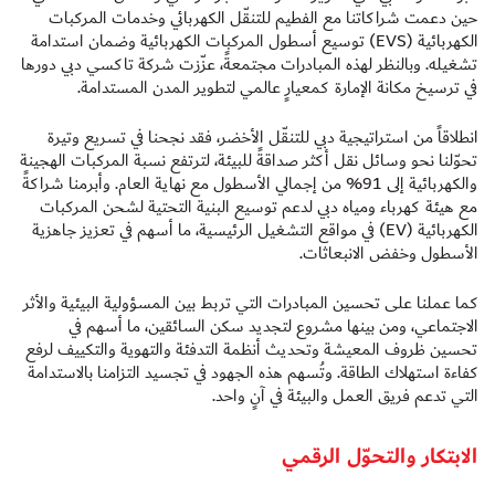
حين دعمت شراكاتنا مع الفطيم للتنقّل الكهربائي وخدمات المركبات
الكهربائية (EVS) توسيع أسطول المركبات الكهربائية وضمان استدامة
تشغيله. وبالنظر لهذه المبادرات مجتمعةً، عزّزت شركة تاكسي دبي دورها
في ترسيخ مكانة الإمارة كمعيارٍ عالمي لتطوير المدن المستدامة.
انطلاقاً من استراتيجية دبي للتنقّل الأخضر، فقد نجحنا في تسريع وتيرة
تحوّلنا نحو وسائل نقل أكثر صداقةً للبيئة، لترتفع نسبة المركبات الهجينة
والكهربائية إلى 91% من إجمالي الأسطول مع نهاية العام. وأبرمنا شراكةً
مع هيئة كهرباء ومياه دبي لدعم توسيع البنية التحتية لشحن المركبات
الكهربائية (EV) في مواقع التشغيل الرئيسية، ما أسهم في تعزيز جاهزية
الأسطول وخفض الانبعاثات.
كما عملنا على تحسين المبادرات التي تربط بين المسؤولية البيئية والأثر
الاجتماعي، ومن بينها مشروع لتجديد سكن السائقين، ما أسهم في
تحسين ظروف المعيشة وتحديث أنظمة التدفئة والتهوية والتكييف لرفع
كفاءة استهلاك الطاقة. وتُسهم هذه الجهود في تجسيد التزامنا بالاستدامة
التي تدعم فريق العمل والبيئة في آنٍ واحد.
الابتكار والتحوّل الرقمي