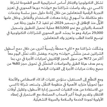
تشكل التكنولوجيا والابتكار أساس استراتيجية النمو الطموحة لشركة
تاكسي دبي. وقد واصلت شراكتنا مع «بولت» دورها المحوري في تعزيز
التجربة الرقمية للمتعاملين من خلال إتاحة حلول حجزٍ سلسة وخدمات
دفعٍ متكاملة، ما أسهم في زيادة معدلات الاستخدام والتفاعل. وخلال عامها
الأول منذ الإطلاق في ديسمبر 2024، تم تنفيذ 7.2 مليون رحلة عبر
المنصة، بالتوازي مع نحو 863,000 عملية تحميل للتطبيق وتسجيل
29,000 مركبة، وهو ما يجسّد الدور المحوري للشراكات التكنولوجية في
توسيع قاعدة الطلب وتعزيز ولاء المتعاملين.
وشكّلت شراكتنا مع «كابي» محطةً رئيسيةً أخرى، من خلال دمج أسطول
الشركتين ضمن منصّتَي «بولت» و«زيد». وبفضل ذلك، نمثّل اليوم معاً
أكثر من 72% من سوق الحجز الإلكتروني لمركبات الأجرة في دبي، بما
يدعم هدف هيئة الطرق والمواصلات المتمثّل في تحويل حجز 80% من
جميع رحلات مركبات الأجرة إلى القنوات الرقمية.
ومع التطلّع إلى المستقبل، ستؤدي تقنيات الذكاء الاصطناعي والأتمتة
دوراً تحويلياً متزايد الأهمية في منظومة التنقّل. وتستعد شركة تاكسي
دبي للاستفادة من هذه التقنيات لتحسين إدارة الأسطول، وتقليل أوقات
الانتظار، وتقديم قيمة أكبر لأصحاب المصلحة، مع الاستمرار في إعطاء
الأولوية لجودة الخدمة والسلامة والمرونة التشغيلية.