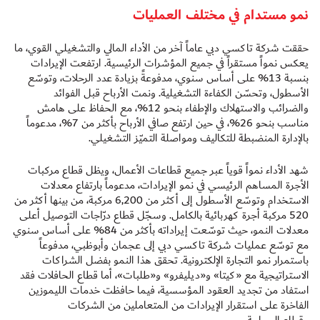
نمو مستدام في مختلف العمليات
حققت شركة تاكسي دبي عاماً آخر من الأداء المالي والتشغيلي القوي، ما
يعكس نمواً مستقراً في جميع المؤشرات الرئيسية. ارتفعت الإيرادات
بنسبة 13% على أساس سنوي، مدفوعةً بزيادة عدد الرحلات، وتوسّع
الأسطول، وتحسّن الكفاءة التشغيلية. ونمت الأرباح قبل الفوائد
والضرائب والاستهلاك والإطفاء بنحو 12%، مع الحفاظ على هامش
مناسب بنحو 26%، في حين ارتفع صافي الأرباح بأكثر من 7%، مدعوماً
بالإدارة المنضبطة للتكاليف ومواصلة التميّز التشغيلي.
شهد الأداء نمواً قوياً عبر جميع قطاعات الأعمال، ويظل قطاع مركبات
الأجرة المساهم الرئيسي في نمو الإيرادات، مدعوماً بارتفاع معدلات
الاستخدام وتوسّع الأسطول إلى أكثر من 6,200 مركبة، من بينها أكثر من
520 مركبة أجرة كهربائية بالكامل. وسجّل قطاع درّاجات التوصيل أعلى
معدلات النمو، حيث توسّعت إيراداته بأكثر من 84% على أساس سنوي
مع توسّع عمليات شركة تاكسي دبي إلى عجمان وأبوظبي، مدفوعاً
باستمرار نمو التجارة الإلكترونية. تحقق هذا النمو بفضل الشراكات
الاستراتيجية مع «كيتا» و«ديليفرو» و«طلبات»، أما قطاع الحافلات فقد
استفاد من تجديد العقود المؤسسية، فيما حافظت خدمات الليموزين
الفاخرة على استقرار الإيرادات من المتعاملين من الشركات