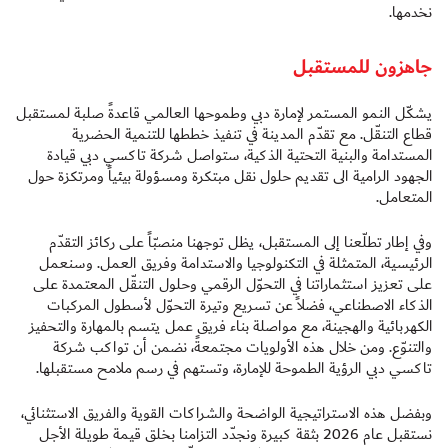
نخدمها.
جاهزون للمستقبل
يشكّل النمو المستمر لإمارة دبي وطموحها العالمي قاعدةً صلبة لمستقبل
قطاع التنقّل. مع تقدّم المدينة في تنفيذ خططها للتنمية الحضرية
المستدامة والبنية التحتية الذكية، ستواصل شركة تاكسي دبي قيادة
الجهود الرامية الى تقديم حلول نقل مبتكرة ومسؤولة بيئياً ومرتكزة حول
المتعامل.
وفي إطار تطلّعنا إلى المستقبل، يظل توجهنا منصبّاً على ركائز التقدّم
الرئيسية، المتمثلة في التكنولوجيا والاستدامة وفريق العمل. وسنعمل
على تعزيز استثماراتنا في التحوّل الرقمي وحلول التنقّل المعتمدة على
الذكاء الاصطناعي، فضلاً عن تسريع وتيرة التحوّل لأسطول المركبات
الكهربائية والهجينة، مع مواصلة بناء فريق عمل يتسم بالمهارة والتحفيز
والتنوّع. ومن خلال هذه الأولويات مجتمعةً، نضمن أن تواكب شركة
تاكسي دبي الرؤية الطموحة للإمارة، وتستهم في رسم ملامح مستقبلها.
وبفضل هذه الاستراتيجية الواضحة والشراكات القوية والفريق الاستثنائي،
نستقبل عام 2026 بثقة كبيرة ونجدّد التزامنا بخلق قيمة طويلة الأجل