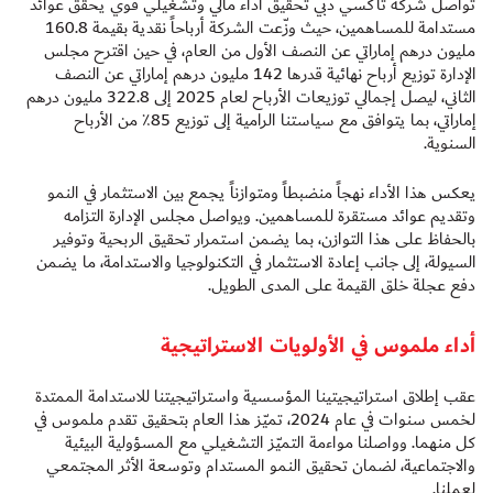
تواصل شركة تاكسي دبي تحقيق أداء مالي وتشغيلي قوي يحقق عوائد
مستدامة للمساهمين، حيث وزّعت الشركة أرباحاً نقدية بقيمة 160.8
مليون درهم إماراتي عن النصف الأول من العام، في حين اقترح مجلس
الإدارة توزيع أرباح نهائية قدرها 142 مليون درهم إماراتي عن النصف
الثاني، ليصل إجمالي توزيعات الأرباح لعام 2025 إلى 322.8 مليون درهم
إماراتي، بما يتوافق مع سياستنا الرامية إلى توزيع 85٪ من الأرباح
السنوية.
يعكس هذا الأداء نهجاً منضبطاً ومتوازناً يجمع بين الاستثمار في النمو
وتقديم عوائد مستقرة للمساهمين. ويواصل مجلس الإدارة التزامه
بالحفاظ على هذا التوازن، بما يضمن استمرار تحقيق الربحية وتوفير
السيولة، إلى جانب إعادة الاستثمار في التكنولوجيا والاستدامة، ما يضمن
دفع عجلة خلق القيمة على المدى الطويل.
أداء ملموس في الأولويات الاستراتيجية
عقب إطلاق استراتيجيتينا المؤسسية واستراتيجيتنا للاستدامة الممتدة
لخمس سنوات في عام 2024، تميّز هذا العام بتحقيق تقدم ملموس في
كل منهما. وواصلنا مواءمة التميّز التشغيلي مع المسؤولية البيئية
والاجتماعية، لضمان تحقيق النمو المستدام وتوسعة الأثر المجتمعي
لعملنا.