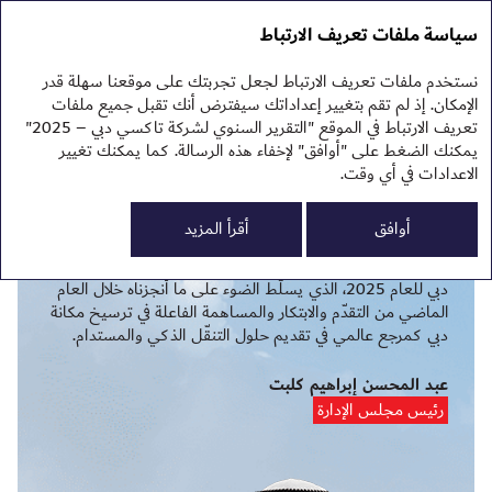
التقرير السنوي 2025
التقرير السنوي 2025
سياسة ملفات تعريف الارتباط
تقرير الاستدامة 2025
نبذ
نستخدم ملفات تعريف الارتباط لجعل تجربتك على موقعنا سهلة قدر
نظر
كلمة رئيس مجلس الإدارة
الإمكان. إذ لم تقم بتغيير إعداداتك سيفترض أنك تقبل جميع ملفات
تعريف الارتباط في الموقع "التقرير السنوي لشركة تاكسي دبي – 2025"
يمكنك الضغط على "أوافق" لإخفاء هذه الرسالة. كما يمكنك تغيير
الاعدادات في أي وقت.
0
أوافق
أقرأ المزيد
يسعدني أن أقدّم لكم التقرير السنوي المتكامل لشركة تاكسي
الم
دبي للعام 2025، الذي يسلّط الضوء على ما أنجزناه خلال العام
الم
النت
الماضي من التقدّم والابتكار والمساهمة الفاعلة في ترسيخ مكانة
تقر
دبي كمرجع عالمي في تقديم حلول التنقّل الذكي والمستدام.
تقر
البي
عبد المحسن إبراهيم كلبت
ملح
رئيس مجلس الإدارة