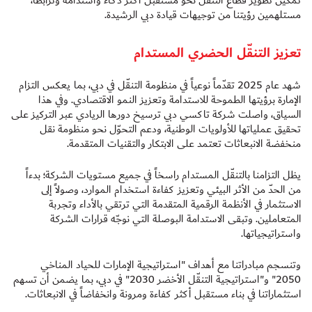
تمكين تطوير قطاع التنقّل نحو مستقبل أكثر ذكاءً واستدامة وترابطاً،
مستلهمين رؤيتنا من توجيهات قيادة دبي الرشيدة.
تعزيز التنقّل الحضري المستدام
شهد عام 2025 تقدّماً نوعياً في منظومة التنقّل في دبي، بما يعكس التزام
الإمارة برؤيتها الطموحة للاستدامة وتعزيز النمو الاقتصادي. وفي هذا
السياق، واصلت شركة تاكسي دبي ترسيخ دورها الريادي عبر التركيز على
تحقيق عملياتها للأولويات الوطنية، ودعم التحوّل نحو منظومة نقل
منخفضة الانبعاثات تعتمد على الابتكار والتقنيات المتقدمة.
يظل التزامنا بالتنقّل المستدام راسخاً في جميع مستويات الشركة؛ بدءاً
من الحدّ من الأثر البيئي وتعزيز كفاءة استخدام الموارد، وصولاً إلى
الاستثمار في الأنظمة الرقمية المتقدمة التي ترتقي بالأداء وتجربة
المتعاملين. وتبقى الاستدامة البوصلة التي نوجّه قرارات الشركة
واستراتيجياتها.
وتنسجم مبادراتنا مع أهداف "استراتيجية الإمارات للحياد المناخي
2050" و"استراتيجية التنقّل الأخضر 2030" في دبي، بما يضمن أن تسهم
استثماراتنا في بناء مستقبل أكثر كفاءة ومرونة وانخفاضاً في الانبعاثات.