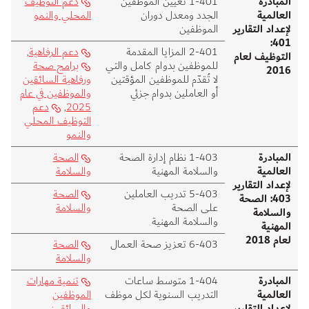
المبادرة
401‑1 تعيين الموظفين
دعم التوظيف
العالمية
الجدد ومعدل دوران
المحلي والنمو
لإعداد التقارير
الموظفين
401:
401‑2 المزايا المقدمة
دعم الرفاهية
,
التوظيف لعام
للموظفين بدوام كامل والتي
برامج صحة
2016
لا تُقدّم للموظفين المؤقتين
ورفاهية السائقين
أو العاملين بدوام جزئي
والموظفين في عام
2025
,
دعم
التوظيف المحلي
والنمو
المبادرة
403‑1 نظام إدارة الصحة
الصحة
العالمية
والسلامة المهنية
والسلامة
لإعداد التقارير
403‑5 تدريب العاملين
الصحة
403: الصحة
على الصحة
والسلامة
والسلامة
والسلامة المهنية
المهنية
لعام 2018
403‑6 تعزيز صحة العمال
الصحة
والسلامة
المبادرة
404‑1 متوسط ساعات
تنمية مهارات
العالمية
التدريب السنوية لكل موظف
الموظفين
لإعداد التقارير
والسائقين