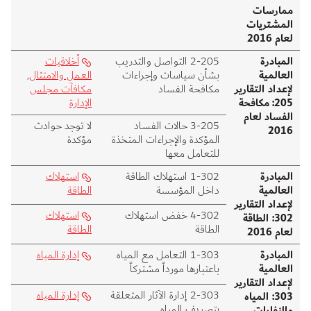
ممارسات
المشتريات
لعام 2016
المبادرة
205‑2 التواصل والتدريب
أخلاقيات
العالمية
بشأن سياسات وإجراءات
العمل والامتثال
,
لإعداد التقارير
مكافحة الفساد
مكافآت مجلس
205: مكافحة
الإدارة
الفساد لعام
205‑3 حالات الفساد
لا توجد حوادث
2016
المؤكدة والإجراءات المتخذة
مؤكدة
للتعامل معها
المبادرة
302‑1 استهلاك الطاقة
استهلاك
العالمية
داخل المؤسسة
الطاقة
لإعداد التقارير
302‑4 خفض استهلاك
استهلاك
302: الطاقة
الطاقة
الطاقة
لعام 2016
المبادرة
303‑1 التعامل مع المياه
إدارة المياه
العالمية
باعتبارها مورداً مشتركاً
لإعداد التقارير
303‑2 إدارة الآثار المتعلقة
إدارة المياه
303: المياه
بتصريف المياه
والنفايات