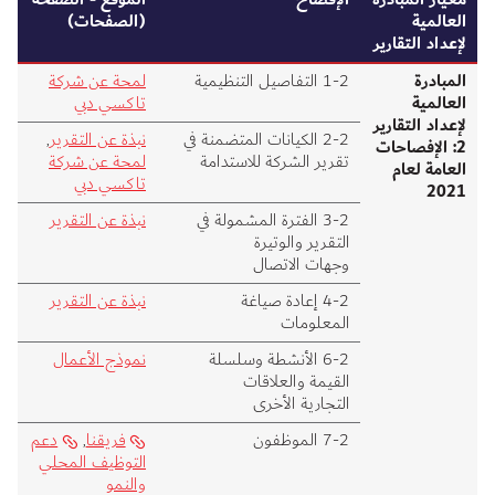
العالمية
(الصفحات)
لإعداد التقارير
المبادرة
2‑1 التفاصيل التنظيمية
لمحة عن شركة
العالمية
تاكسي دبي
لإعداد التقارير
2‑2 الكيانات المتضمنة في
نبذة عن التقرير
,
2: الإفصاحات
تقرير الشركة للاستدامة
لمحة عن شركة
العامة لعام
تاكسي دبي
2021
2‑3 الفترة المشمولة في
نبذة عن التقرير
التقرير والوتيرة
وجهات الاتصال
2‑4 إعادة صياغة
نبذة عن التقرير
المعلومات
2‑6 الأنشطة وسلسلة
نموذج الأعمال
القيمة والعلاقات
التجارية الأخرى
2‑7 الموظفون
فريقنا
,
دعم
التوظيف المحلي
والنمو