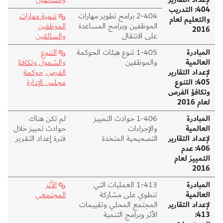
404: التدريب
404‑2 برامج تطوير مهارات
تنمية مهارات
والتعليم لعام
الموظفين وبرامج المساعدة
الموظفين
2016
على الانتقال
والسائقين
المبادرة
405‑1 تنوع هيئات الحوكمة
التنوع
العالمية
والموظفين
والشمول وتكافؤ
لإعداد التقارير
الفرص
,
حوكمة
405: التنوع
مجلس الإدارة
وتكافؤ الفرص
لعام 2016
المبادرة
406‑1 حوادث التمييز
لم تكن هناك
العالمية
والإجراءات
حوادث تمييز خلال
لإعداد التقارير
التصحيحية المتخذة
فترة إعداد التقرير
406: عدم
التمييز لعام
2016
المبادرة
413‑1 العمليات التي
الأثر
العالمية
تنطوي على مشاركة
المجتمعي
لإعداد التقارير
المجتمع المحلي وتقييمات
413:
الأثر وبرامج التنمية