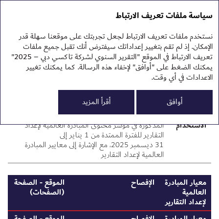
التقرير السنوي 2025
التقرير السنوي 2025
سياسة ملفات تعريف الارتباط
تقرير الاستدامة 2025
نبذ
نستخدم ملفات تعريف الارتباط لجعل تجربتك على موقعنا سهلة قدر
نظر
فهرس محتوى المبادرة
الإمكان. إذ لم تقم بتغيير إعداداتك سيفترض أنك تقبل جميع ملفات
الم
تعريف الارتباط في الموقع "التقرير السنوي لشركة تاكسي دبي – 2025"
الم
العالمية لإعداد التقارير
يمكنك الضغط على "أوافق" لإخفاء هذه الرسالة. كما يمكنك تغيير
النت
تقر
الاعدادات في أي وقت.
تقر
0
البي
أوافق
أقرأ المزيد
مل
بيان
قدمت شركة تاكسي دبي تقرير عن المعلومات
الاستخدام
المذكورة في مؤشر محتوى المبادرة العالمية لإعداد
التقارير للفترة الممتدة من 1 يناير إلى
31 ديسمبر 2025، مع الإشارة إلى معايير المبادرة
العالمية لإعداد التقارير
معيار المبادرة
الإفصاح
الموقع ‑ الصفحة
العالمية
(الصفحات)
لإعداد التقارير
معيار المبادرة
الإفصاح
الموقع ‑ الصفحة