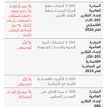
المبادرة
201‑3 التزامات خطط
دعم الرفاهية
,
العالمية
المزايا المحددة وخطط
برامج صحة
لإعداد التقارير
التقاعد الأخرى
ورفاهية السائقين
201: الأداء
والموظفين في عام
الاقتصادي
2025
,
دعم
لعام 2016
التوظيف المحلي
والنمو
المبادرة
203‑1 استثمارات البنية
الأثر
العالمية
التحتية والخدمات المدعومة
المجتمعي
لإعداد التقارير
203: الآثار
الاقتصادية
غير المباشرة
لعام 2016
203‑2 التأثيرات الاقتصادية
الأثر
الكبيرة غير المباشرة
المجتمعي
المبادرة
204‑1 نسبة الإنفاق على
سلسلة التوريد
العالمية
الموردين المحليين
المسؤولة
لإعداد التقارير
204: