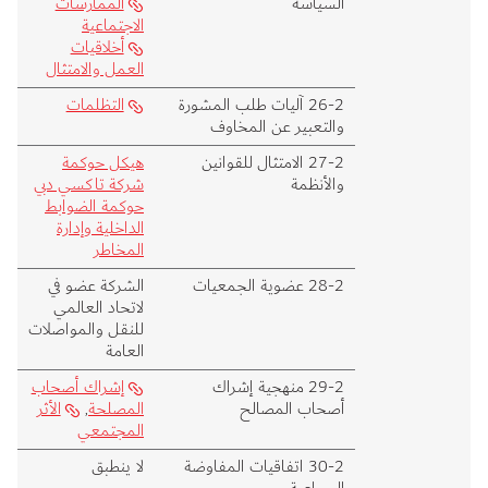
السياسة
الممارسات
الاجتماعية
أخلاقيات
العمل والامتثال
2‑26 آليات طلب المشورة
التظلمات
والتعبير عن المخاوف
2‑27 الامتثال للقوانين
هيكل حوكمة
والأنظمة
شركة تاكسي دبي
حوكمة الضوابط
الداخلية وإدارة
المخاطر
2‑28 عضوية الجمعيات
الشركة عضو في
لاتحاد العالمي
للنقل والمواصلات
العامة
2‑29 منهجية إشراك
إشراك أصحاب
أصحاب المصالح
المصلحة
,
الأثر
المجتمعي
2‑30 اتفاقيات المفاوضة
لا ينطبق