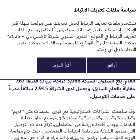
التقرير السنوي 2025
التقرير السنوي 2025
سياسة ملفات تعريف الارتباط
تقرير الاستدامة 2025
نبذ
نستخدم ملفات تعريف الارتباط لجعل تجربتك على موقعنا سهلة قدر
نظر
دراجات التوصيل
الإمكان. إذ لم تقم بتغيير إعداداتك سيفترض أنك تقبل جميع ملفات
الم
تعريف الارتباط في الموقع "التقرير السنوي لشركة تاكسي دبي – 2025"
الم
يمكنك الضغط على "أوافق" لإخفاء هذه الرسالة. كما يمكنك تغيير
الاعدادات في أي وقت.
شهد قطاع دراجات التوصيل في شركة تاكسي دبي واحداً من
0
أسرع معدلات النمو خلال عام 2025، مدفوعاً بالطلب المتزايد
أوافق
أقرأ المزيد
النت
من منصات التجارة الإلكترونية وخدمات توصيل الطعام. وبنهاية
تقر
العام، بلغ أسطول الشركة 3,068 دراجة، بزيادة قدرها 67٪
تقر
البي
مقارنةً بالعام السابق، ويعمل لدى الشركة 2,945 سائقاً مدرباً
ملح
على خدمات التوصيل.
وقد ساهمت الشراكات الاستراتيجية مع كبرى المنصات مثل "كريم"
و"طلبات" و"نون" و"باور ليز" و"اتصالات" في توسيع نطاق تغطية
الخدمات وجذب قاعدة عريضة من المتعاملين. تركز خدمات التوصيل
التي تقدمها الشركة على تلبية احتياجات المتعاملين، حيث يتم مواءمة
الهوية المؤسسية، والبرامج التدريبية، ونظم مراقبة الأداء مع المعايير