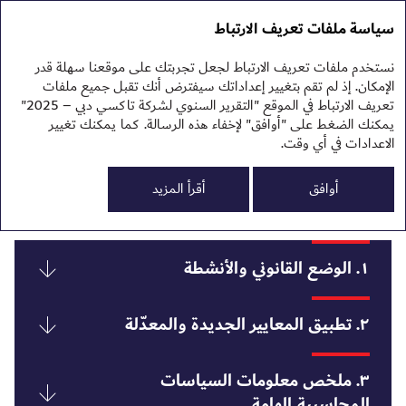
التقرير السنوي 2025
التقرير السنوي 2025
سياسة ملفات تعريف الارتباط
تقرير الاستدامة 2025
نبذ
نستخدم ملفات تعريف الارتباط لجعل تجربتك على موقعنا سهلة قدر
نظر
إيضاحات حول البيانات
الإمكان. إذ لم تقم بتغيير إعداداتك سيفترض أنك تقبل جميع ملفات
الم
تعريف الارتباط في الموقع "التقرير السنوي لشركة تاكسي دبي – 2025"
الم
المالية الموحدة
يمكنك الضغط على "أوافق" لإخفاء هذه الرسالة. كما يمكنك تغيير
النت
تقر
الاعدادات في أي وقت.
تقر
0
البي
للسنة المنتهية في ٣١ ديسمبر ٢٠٢٥
أوافق
أقرأ المزيد
١. الوضع القانوني والأنشطة
ملح
٢. تطبيق المعايير الجديدة والمعدّلة
تأسست شركة تاكسي دبي ش.م.ع. («شركة تاكسي دبي» أو
”الشركة“) بتاريخ ٢٨ يونيو ١٩٩٤ في أمارة دبي، وفقاً لأحكام
القانون رقم (٥) لسنة ١٩٩٤ الصادر عن صاحب السمو حاكم دبي
٣. ملخص معلومات السياسات
٢‑١ المعايير الدولية لاعداد التقارير المالية
(المرسوم الأصلي). بدأت الشركة عملياتها في ٢٠ مايو ١٩٩٥.
المحاسبية الهامة