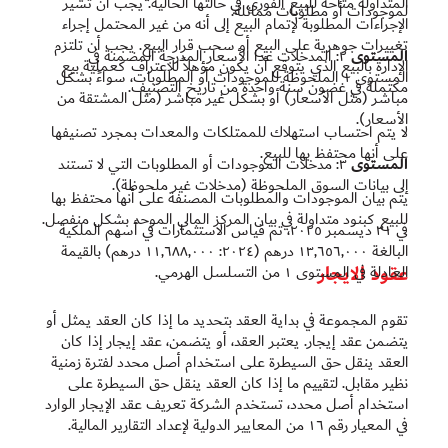
المتداولة متاحة للبيع الفوري في حالتها الحالية. يجب أن تشير
لموجودات أو مطلوبات مماثلة.
الإجراءات المطلوبة لإتمام البيع إلى أنه من غير المحتمل إجراء
تغييرات جوهرية على البيع أو سحب قرار البيع. يجب أن تلتزم
المستوى
٢: المدخلات عدا الأسعار المدرجة المضمنة في
الإدارة بالبيع الذي يتوقع أن يكون مؤهلاً للاعتراف كعملية بيع
المستوى ١ الملحوظة للموجودات أو المطلوبات، سواءً بشكل
مكتملة في غضون سنة واحدة من تاريخ التصنيف.
مباشر (مثل الأسعار) أو بشكل غير مباشر (مثل المشتقة من
الأسعار).
لا يتم احتساب استهلاك للممتلكات والمعدات بمجرد تصنيفها
على أنها محتفظ بها للبيع.
المستوى
٣: مدخلات الموجودات أو المطلوبات التي لا تستند
إلى بيانات السوق الملحوظة (مدخلات غير ملحوظة).
يتم بيان الموجودات والمطلوبات المصنفة على أنها محتفظ بها
للبيع كبنود متداولة في بيان المركز المالي الموحد بشكل منفصل.
في ٣١ ديسمبر ٢٠٢٥، تم قياس الاستثمارات في أسهم الملكية
البالغة ١٣,٦٥٦,٠٠٠ درهم (٢٠٢٤: ١١,٦٨٨,٠٠٠ درهم) بالقيمة
عقود الايجار
العادلة في المستوى ١ من التسلسل الهرمي.
تقوم المجموعة في بداية العقد بتحديد ما إذا كان العقد يمثل أو
يتضمن عقد إيجار. يعتبر العقد، أو يتضمن، عقد إيجار إذا كان
العقد ينقل حق السيطرة على استخدام أصل محدد لفترة زمنية
نظير مقابل. لتقييم ما إذا كان العقد ينقل حق السيطرة على
استخدام أصل محدد، تستخدم الشركة تعريف عقد الإيجار الوارد
في المعيار رقم ١٦ من المعايير الدولية لإعداد التقارير المالية.