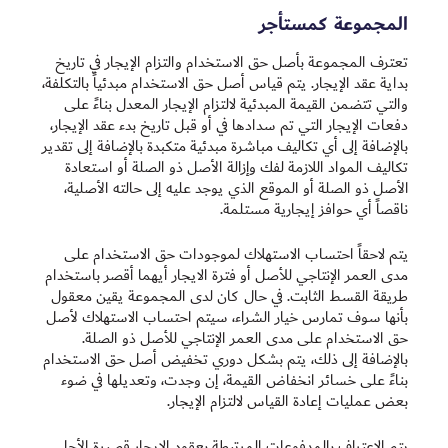
المجموعة كمستأجر
تعترف المجموعة بأصل حق الاستخدام والتزام الإيجار في تاريخ
بداية عقد الإيجار. يتم قياس أصل حق ‏الاستخدام مبدئياً بالتكلفة،
والتي تتضمن القيمة المبدئية لالتزام الإيجار المعدل بناءً على
دفعات الإيجار التي تم سدادها في أو قبل ‏تاريخ بدء عقد الإيجار،
بالإضافة إلى أي تكاليف مباشرة مبدئية متكبدة بالإضافة إلى تقدير
تكاليف المواد اللازمة لفك وإزالة الأصل ذو الصلة أو ‏استعادة
الأصل ذو الصلة أو الموقع الذي يوجد عليه إلى حالته الأصلية،
ناقصاً أي حوافز إيجارية مستلمة. ‏
يتم لاحقاً احتساب الاستهلاك لموجودات حق الاستخدام على
مدى العمر الإنتاجي للأصل أو فترة الايجار أيهما أقصر باستخدام
طريقة القسط الثابت. في حال كان لدى المجموعة يقين معقول
بأنها سوف تمارس خيار الشراء، سيتم احتساب الاستهلاك لأصل
حق الاستخدام على مدى العمر الإنتاجي للأصل ذو الصلة.
بالإضافة إلى ذلك، يتم بشكل دوري تخفيض أصل حق الاستخدام
بناءً على خسائر انخفاض القيمة، إن وجدت، وتعديلها في ضوء
بعض عمليات إعادة القياس لالتزام الإيجار.
يتم الاعتراف بالمدفوعات المرتبطة بعقود الإيجار قصيرة الأجل