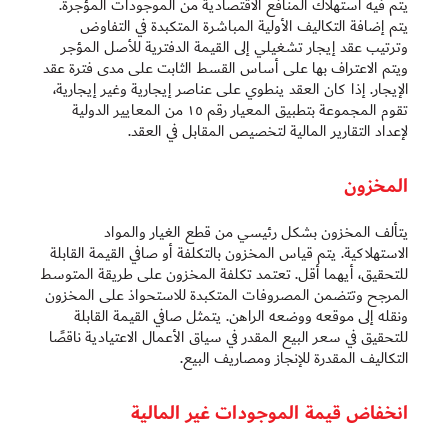
يتم فيه استهلاك المنافع الاقتصادية من الموجودات المؤجرة.
يتم إضافة التكاليف الأولية المباشرة المتكبدة في التفاوض
وترتيب عقد إيجار تشغيلي إلى القيمة الدفترية للأصل المؤجر
ويتم الاعتراف بها على أساس القسط الثابت على مدى فترة عقد
الإيجار. إذا كان العقد ينطوي على عناصر إيجارية وغير إيجارية،
تقوم المجموعة بتطبيق المعيار رقم ١٥ من المعايير الدولية
لإعداد التقارير المالية لتخصيص المقابل في العقد.
المخزون
يتألف المخزون بشكل رئيسي من قطع الغيار والمواد
الاستهلاكية. يتم قياس المخزون بالتكلفة أو صافي القيمة القابلة
للتحقيق، أيهما أقل. تعتمد تكلفة المخزون على طريقة المتوسط
المرجح وتتضمن المصروفات المتكبدة للاستحواذ على المخزون
ونقله إلى موقعه ووضعه الراهن. يتمثل صافي القيمة القابلة
للتحقيق في سعر البيع المقدر في سياق الأعمال الاعتيادية ناقصًا
التكاليف المقدرة للإنجاز ومصاريف البيع.
انخفاض قيمة الموجودات غير المالية