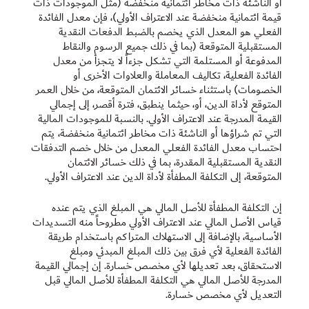
أو الناشئة ذات مخاطر ائتمانية منخفضة (مثل الموجودات ذات
قيمة ائتمانية منخفضة عند الاعتراف الأولي)، فإن معدل الفائدة
الفعلي هو المعدل الذي يخصم بالضبط الدفعات النقدية
المستقبلية المتوقعة (بما في ذلك جميع الرسوم والنقاط
المدفوعة أو المستلمة التي تشكل جزءاً لا يتجزأ من معدل
الفائدة الفعلية، تكاليف المعاملة والعلاوات الأخرى أو
الخصومات) باستثناء خسائر الائتمان المتوقعة، من خلال العمر
المتوقع لأداة الدين، أو، حيثما ينطبق، فترة أقصر، إلى إجمالي
القيمة المدرجة عند الاعتراف الأولي. بالنسبة للموجودات المالية
التي تم شراؤها أو الناشئة ذات مخاطر ائتمانية منخفضة، يتم
احتساب معدل الفائدة الفعلي المعدل من خلال خصم التدفقات
النقدية المستقبلية المقدرة، بما في ذلك خسائر الائتمان
المتوقعة، إلى التكلفة المطفأة لأداة الدين عند الاعتراف الأولي.
إن التكلفة المطفأة للأصل المالي هي المبلغ الذي يتم عنده
قياس الأصل المالي عند الاعتراف الأولي مطروحاً منه التسديدات
الأساسية، بالإضافة إلى الاستهلاك المتراكم باستخدام طريقة
الفائدة الفعلية لأي فرق بين ذلك المبلغ المبدئي ومبلغ
الاستحقاق، بعد تعديلها لأي مخصص خسارة. إن إجمالي القيمة
المدرجة للأصل المالي هي التكلفة المطفأة للأصل المالي قبل
التعديل لأي مخصص خسارة.