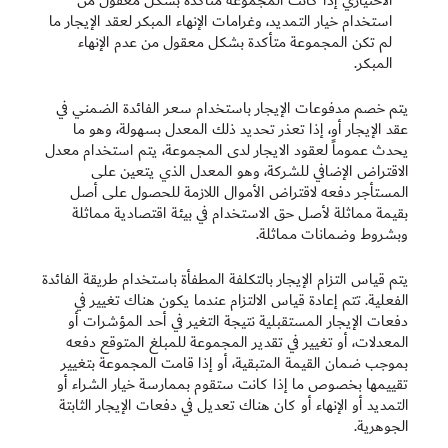
الاختياري إذا كانت المجموعة متأكدة بشكل معقول من
استخدام خيار التمديد، وغرامات الإنهاء المبكر لعقد الإيجار ما
لم تكن المجموعة متأكدة بشكل معقول من عدم الإنهاء
المبكر.
يتم خصم مدفوعات الإيجار باستخدام سعر الفائدة الضمني في
عقد الإيجار أو، إذا تعذر تحديد ذلك المعدل بسهولة، وهو ما
يحدث عموماً لعقود الايجار لدى المجموعة، يتم استخدام معدل
الاقتراض الإضافي ‏للشركة، وهو المعدل الذي يتعين على
المستأجر دفعه لاقتراض الأموال اللازمة للحصول على أصل
بقيمة مماثلة لأصل حق الاستخدام في بيئة اقتصادية مماثلة
وبشروط وضمانات مماثلة.
يتم قياس التزام الإيجار بالتكلفة المطفأة باستخدام طريقة الفائدة
الفعلية. تتم إعادة قياس الالتزام عندما يكون هناك تغيير في
دفعات الإيجار المستقبلية نتيجة التغير في أحد المؤشرات أو
المعدلات، أو تغيير في تقدير المجموعة للمبلغ المتوقع دفعه
بموجب ضمان القيمة المتبقية، أو إذا قامت المجموعة بتغيير
تقييمها بخصوص ما إذا كانت ستقوم بممارسة خيار الشراء أو
التمديد أو الإنهاء أو كان هناك تعديل في دفعات الإيجار الثابتة
الجوهرية.