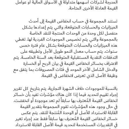
المدرجة لشركات أسهمها متداولة في الأسواق المالية أو عوامل
القيمة العادلة الأخرى المتاحة.
تستند المجموعة في حساب انخفاض القيمة إلى أحدث
الميزانيات والحسابات المتوقعة، والتي يتم إعدادها بشكل
منفصل لكل وحدة من الوحدات المنتجة للنقد الخاصة
بالمجموعة والتي يتم تخصيص الموجودات الفردية لها. تغطي
هذه الميزانيات والحسابات المتوقعة بشكل عام فترة خمس
سنوات. يتم حساب معدل النمو طويل الأجل وتطبيقه على
التدفقات النقدية المستقبلية المتوقعة بعد السنة الخامسة. يتم
الاعتراف بخسائر انخفاض القيمة في بيان الربح أو الخسارة
والدخل الشامل الأخر الموحد في فئات المصروفات بما يتفق مع
وظيفة الأصل الذي تعرض لانخفاض في القيمة.
بالنسبة للموجودات خلاف الشهرة التجارية، يتم بتاريخ كل تقرير
إجراء تقييم لتحديد فيما إذا كان هناك مؤشرات تفيد بأن خسائر
انخفاض القيمة المُعترف بها سابقاً لم ‏تعد موجودة أو انخفضت.
في حال وجود هذه المؤشرات، تقوم المجموعة بتقدير القيمة
القابلة للاسترداد للأصل أو الوحدة ‏المُنتجة للنقد. يتم عكس
خسائر انخفاض القيمة المُعترف بها سابقاً فقط عند إجراء تغير
في التقديرات المستخدمة لتحديد ‏قيمة الأصل القابلة للاسترداد