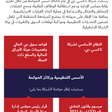
رسخت شركة تاكسي دبي في عام 2025 أسس الحوكمة من خلال تعزيز
رقابة مجلس الإدارة، ودعم استقلالية الوظائف الرقابية، ودمج اعتبارات
البي
المخاطر والامتثال والاستدامة في عملية اتخاذ القرارات الاستراتيجية.
ملح
يحافظ هذا الإطار على مرونته؛ إذ يخضع للمراجعة المنتظمة التي تكفل
تضمين التحديثات التنظيمية، ومواكبة توقعات السوق والتغيرات في بيئة
الشركة التشغيلية.
النظام الأساسي لشركة
قواعد سوق دبي المالي
تاكسي دبي.
وتعميمات هيئة الأوراق
المالية والسلع ذات
الصلة.
الأسس التنظيمية وركائز الحوكمة
يسترشد إطار حوكمة الشركة بما يلي:
مرسوم بقانون اتحادي
قرار رئيس مجلس إدارة
رقم (32) لسنة 2021
هيئة الأوراق المالية