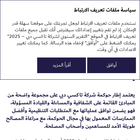
التقرير السنوي 2025
التقرير السنوي 2025
سياسة ملفات تعريف الارتباط
تقرير الاستدامة 2025
نبذ
نستخدم ملفات تعريف الارتباط لجعل تجربتك على موقعنا سهلة قدر
نظر
هيكل حوكمة شركة تاكسي
الإمكان. إذ لم تقم بتغيير إعداداتك سيفترض أنك تقبل جميع ملفات
الم
تعريف الارتباط في الموقع "التقرير السنوي لشركة تاكسي دبي – 2025"
الم
دبي
يمكنك الضغط على "أوافق" لإخفاء هذه الرسالة. كما يمكنك تغيير
النت
تقر
الاعدادات في أي وقت.
تقر
0
أوافق
أقرأ المزيد
إطار الحوكمة
يعتمد إطار حوكمة شركة تاكسي دبي على مجموعة واضحة من
المبادئ القائمة على الشفافية والمساءلة والقيادة المسؤولة،
فهو يضمن توافق عملياتها مع المتطلبات التنظيمية وأفضل
الممارسات المعمول بها في مجال الحوكمة، مع مراعاة المصالح
طويلة الأمد للمساهمين وأصحاب المصلحة.