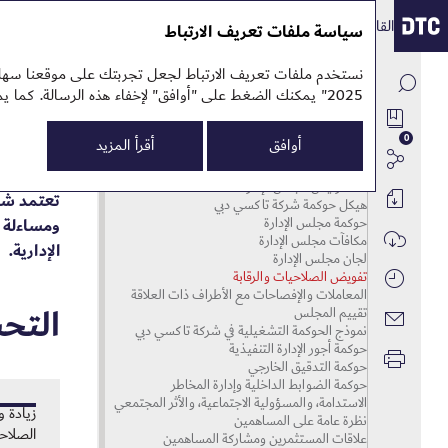
القائمة والأدوات
التقرير السنوي 
التقرير السنوي
سياسة ملفات تعريف الارتباط
نبذة عن التقرير
نستخدم ملفات تعريف الارتباط لجعل تجربتك على موقعنا سهلة ق
نظرة عامة
تفو
2025" يمكنك الضغط على "أوافق" لإخفاء هذه الرسالة. كما يمكنك تغيير الاعدادات في أي وقت.
المراجعة الاستراتيجية
كلمة رئيس مجلس الإدارة
المراجعة التشغيلية
كلمة الرئيس التنفيذي
لمحة عن شركة تاكسي دبي
النتائج المالية
مركبات الأجرة
نموذج الأعمال
مراجعة السوق
0
أوافق
أقرأ المزيد
تقرير الاستدامة
خدمة الليموزين
تطوير التنقُّل المستدام
الاستراتيجية المؤسسية
مسيرتنا
خدمات الحافلات
تنفيذ الاستراتيجية
تقرير الحوكمة المؤسسية
التحول الرقمي
دراجات التوصيل
كلمة رئيس مجلس الإدارة
استعراض الأعمال خلال العام
تعتمد شر
إدارة المخاطر
التحول الرقمي
نبذة عن المساهمين
هيكل حوكمة شركة تاكسي دبي
حوكمة مجلس الإدارة
مميزات شركة تاكسي دبي: مزايا الاستثمار
ومساءلة ف
مكافآت مجلس الإدارة
الإدارية.
لجان مجلس الإدارة
تفويض الصلاحيات والرقابة
المعاملات والإفصاحات مع الأطراف ذات العلاقة
التحس
تقييم المجلس
نموذج الحوكمة التشغيلية في شركة تاكسي دبي
حوكمة أجور الإدارة التنفيذية
حوكمة التدقيق الخارجي
حوكمة الضوابط الداخلية وإدارة المخاطر
الاستدامة، والمسؤولية الاجتماعية، والأثر المجتمعي
زيادة 
نظرة عامة على المساهمين
الصلاح
علاقات المستثمرين ومشاركة المساهمين