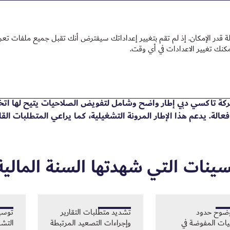
2025
 2025
تقرير الاستدامة 2025
در الإمكان. إذ لم تقم بتغيير إعداداتك سيفترض أنك تقبل جميع ملفات تعري
يض الصلاحيات والرقابة
كة تاكسي دبي إطار واضح وشامل لتفويض الصلاحيات يتيح لها اتخ
عالة. يدعم هذا الإطار المرونة التشغيلية، كما يراعي المتطلبات القا
ينات التي شهدتها السنة المالية 025
وضوح حدود
تشديد متطلبات التقارير
توسي
يات المفوضة في
وإجراءات التصعيد المرتبطة
التشغ