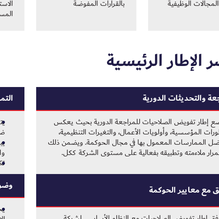
لمجالات الوظيفية
بالقرارات المفوضة
الاست
المس
 الإطار الرئيسية
عة والتحديثات الدورية
التم
ع إطار تفويض الصلاحيات للمراجعة الدورية بحيث يعكس
يت
ورات المؤسسية، وأولويات الأعمال، والتغيرات التنظيمية،
ضم
ضل الممارسات المعمول بها في مجال الحوكمة. ويضمن ذلك
يب
رار ملاءمته وتطبيقه بفعالية على مستوى الشركة ككل.
وا
تك
وضوح
ق مع معايير الحوكمة
يح
فق إطار تفويض الصلاحيات مع النظام الأساسي لشركة