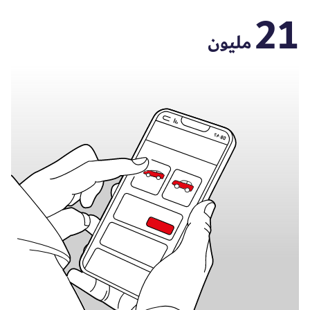
21
مليون