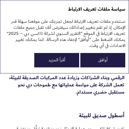
التقرير السنوي 2025
التقرير السنوي 2025
سياسة ملفات تعريف الارتباط
تقرير الاستدامة 2025
نبذ
نستخدم ملفات تعريف الارتباط لجعل تجربتك على موقعنا سهلة قدر
نظر
الإمكان. إذ لم تقم بتغيير إعداداتك سيفترض أنك تقبل جميع ملفات
تعريف الارتباط في الموقع "التقرير السنوي لشركة تاكسي دبي – 2025"
يمكنك الضغط على "أوافق" لإخفاء هذه الرسالة. كما يمكنك تغيير
الاعدادات في أي وقت.
0
أوافق
أقرأ المزيد
تسعى شركة تاكسي دبي إلى تسريع التحوُّل نحو منظومة تنقُّل
أكثر ذكاءً وشمولاً وتعمل بالطاقة النظيفة. ومن خلال الابتكار
الم
الم
الرقمي وبناء الشراكات وزيادة عدد المركبات الصديقة للبيئة،
النت
تعمل الشركة على مواءمة عملياتها مع طموحات دبي نحو
تقر
تقر
مستقبل حضري مستدام.
البي
ملح
أسطول صديق للبيئة
تقود شركة تاكسي دبي عملية التحوّل نحو منظومة تنقُّل منخفضة