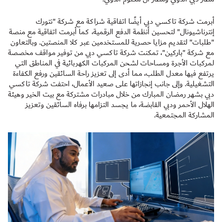
أبرمت شركة تاكسي دبي أيضًا اتفاقية شراكة مع شركة "نتورك
إنترناشيونال" لتحسين أنظمة الدفع الرقمية، كما أبرمت اتفاقية مع منصة
"طلبات" لتقديم مزايا حصرية للمستخدمين عبر كلا المنصتين. وبالتعاون
مع شركة "باركين"، تمكنت شركة تاكسي دبي من توفير مواقف مخصصة
لمركبات الأجرة ومساحات لشحن المركبات الكهربائية في المناطق التي
يرتفع فيها معدل الطلب، مما أدى إلى تعزيز راحة السائقين ورفع الكفاءة
التشغيلية. وإلى جانب إنجازاتها على صعيد الأعمال، احتفت شركة تاكسي
دبي بشهر رمضان المبارك من خلال مبادرات مشتركة مع بيت الخير وهيئة
الهلال الأحمر ودبي القابضة، ما يجسد التزامها برفاه السائقين وتعزيز
المشاركة المجتمعية.