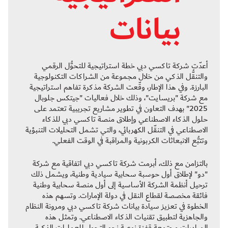
بيانات
أعدّت شركة تاكسي دبي خطة استراتيجية للتحوُّل الرقمي
والتنقُّل الذكي من خلال مجموعة من الشراكات التكنولوجية
البارزة. وفي هذا الإطار، وقّعت الشركة مذكرة تفاهم استراتيجية
مع شركة "بريسايت"، وذلك خلال فعاليات "جيتكس جلوبال
2025" بهدف التعاون في تطوير مشاريع تجريبية تعتمد على
حلول الذكاء الاصطناعي وإطلاق منصة تاكسي دبي للذكاء
الاصطناعي في التنقّل الكهربائي، والتي تشمل التحليلات التنبؤية
وتتبُّع الانبعاثات الكربونية والمراقبة في الوقت الفعلي.
بالتزامن مع ذلك، أبرمت شركة تاكسي دبي اتفاقية مع شركة
"دو" لإطلاق أول حوسبة سحابية سيادية وطنية، ويشمل ذلك
ترحيل أنظمة الشركة الأساسية إلى أول منصة سحابية وطنية
فائقة مخصصة لقطاع النقل في دولة الإمارات. وتسهم هذه
الخطوة في تعزيز سيادة بيانات شركة تاكسي دبي ومرونة النظام
والجاهزية لتطبيق تقنيات الذكاء الاصطناعي. وتمثل هذه
المبادرات مجتمعة قفزة نوعية نحو التحول للعمليات الذكية،