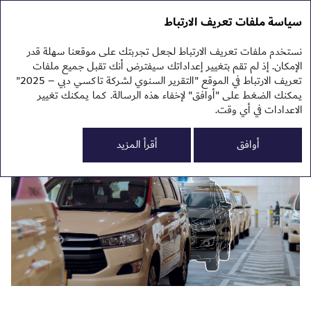
التقرير السنوي 2025
التقرير السنوي 2025
سياسة ملفات تعريف الارتباط
تقرير الاستدامة 2025
نبذ
نستخدم ملفات تعريف الارتباط لجعل تجربتك على موقعنا سهلة قدر
نظر
استعراض الأعمال خلال
الإمكان. إذ لم تقم بتغيير إعداداتك سيفترض أنك تقبل جميع ملفات
تعريف الارتباط في الموقع "التقرير السنوي لشركة تاكسي دبي – 2025"
العام
يمكنك الضغط على "أوافق" لإخفاء هذه الرسالة. كما يمكنك تغيير
الاعدادات في أي وقت.
0
أوافق
أقرأ المزيد
الم
الم
النت
تقر
تقر
البي
ملح