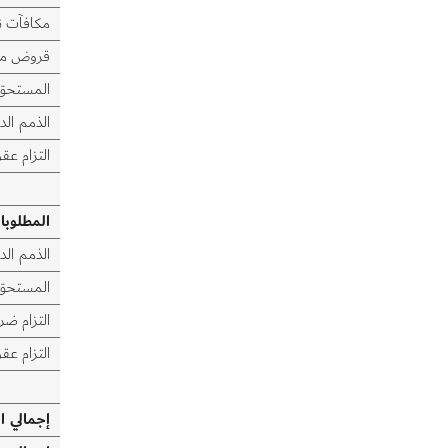
مكافآت ن
قروض مص
المستحق 
الذمم الد
التزام عقو
المطلوبا
الذمم الد
المستحق 
التزام ضر
التزام عقو
إجمالي ا