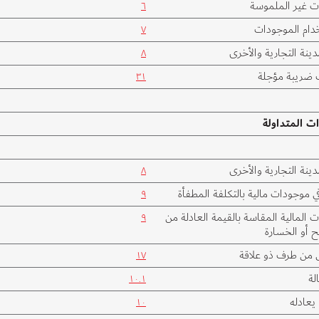
ت غير الملموسة
٦
ام الموجودات
٧
دينة التجارية والأخرى
٨
 ضريبة مؤجلة
٣١
ت المتداولة
دينة التجارية والأخرى
٨
ي موجودات مالية بالتكلفة المطفأة
٩
 المالية المقاسة بالقيمة العادلة من
٩
ح أو الخسارة
من طرف ذو علاقة
١٧
لة
١٠.١
 يعادله
١٠