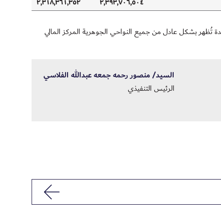
٢,٣١٨,٣٦١,٣٥٢
٢,٣٩٣,٧٠٦,٥٠٤
وحدة تُظهر بشكل عادل من جميع النواحي الجوهرية المركز المالي
السيد/ منصور رحمه جمعه عبدالله الفلاسي
الرئيس التنفيذي