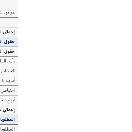
موجودات 
إجمالي ا
حقوق الم
حقوق الم
رأس الما
الاحتياطي
أسهم خا
احتياطي 
أرباح مح
إجمالي ح
المطلوبا
المطلوبا