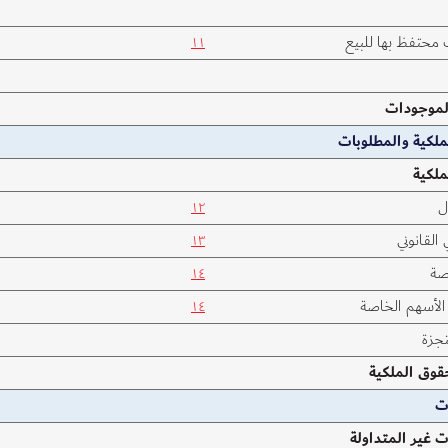
محتفظ بها للبيع
١١
لموجودات
لكية والمطلوبات
لكية
ل
١٢
 القانوني
١٣
صة
١٤
الأسهم الخاصة
١٤
تجزة
قوق الملكية
ت
ت غير المتداولة