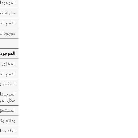
الموجودا
تنمية المواهب الوطنية واستدامة القوى العاملة
حق استخد
الذمم الم
موجودات
الموجودا
المخزون
الذمم الم
استثمار ف
الموجودات
خلال الرب
المستحق 
ودائع وكا
النقد وما