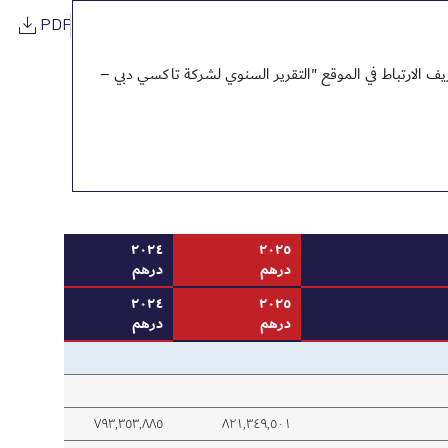
PDF
ف الارتباط في الموقع "التقرير السنوي لشركة تاكسي دبي –
٢٠٢٤
٢٠٢٥
درهم
درهم
٢٠٢٤
٢٠٢٥
درهم
درهم
٧٩٣,٣٥٣,٨٨٥
٨٢١,٣٤٩,٥٠١